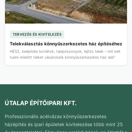
TERVEZÉS ÉS KIVITELEZÉS
Telekválasztás könnyűszerkezetes ház építéséhez
HÉSZ, beépítési korlátok, talajviszonyok, lejtős telek – mit kell
tudni mielőtt telket vásárolunk könnyűszerkezetes ház alá?
ÚTALAP ÉPÍTŐIPARI KFT.
Professzionális acélvázas könnyűszerkezetes
házépítés és ipari épületek kivitelezése több mint 25