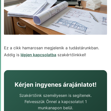
BLOG
Ez a cikk hamarosan megjelenik a tudástárunkban.
Addig is
lépjen kapcsolatba
szakértőinkkel!
Kérjen ingyenes árajánlatot!
Szakértőink személyesen is segítenek.
Felvesszük Önnel a kapcsolatot 1
munkanapon belül.