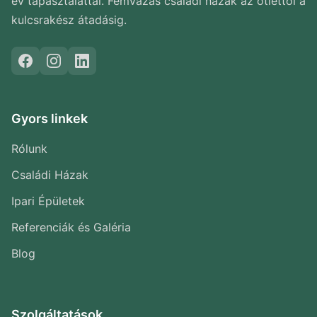
év tapasztalattal. Fémvázas családi házak az ötlettől a
kulcsrakész átadásig.
Gyors linkek
Rólunk
Családi Házak
Ipari Épületek
Referenciák és Galéria
Blog
Szolgáltatások