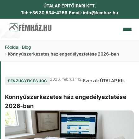
ÚTALAP ÉPÍTŐIPARI KFT.
Tel: +36 30 534-4256
|
Email: info@femhaz.hu
Főoldal
Blog
RÓLUNK
Könnyűszerkezetes ház engedélyeztetése 2026-ban
CSALÁDI HÁZAK
2026. február 12.
Szerző: ÚTALAP Kft.
PÉNZÜGYEK ÉS JOG
IPARI ÉPÜLETEK
Könnyűszerkezetes ház engedélyeztetése
DOKUMENTUMOK
2026-ban
GALÉRIA
KAPCSOLAT