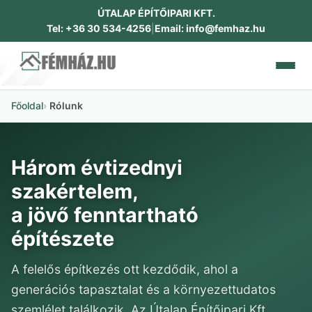
ÚTALAP ÉPÍTŐIPARI KFT.
Tel: +36 30 534-4256
|
Email: info@femhaz.hu
Főoldal
Rólunk
RÓLUNK
CSALÁDI HÁZAK
Három évtizednyi
IPARI ÉPÜLETEK
szakértelem,
a jövő fenntartható
DOKUMENTUMOK
építészete
GALÉRIA
A felelős építkezés ott kezdődik, ahol a
generációs tapasztalat és a környezettudatos
KAPCSOLAT
szemlélet találkozik. Az Útalap Építőipari Kft.