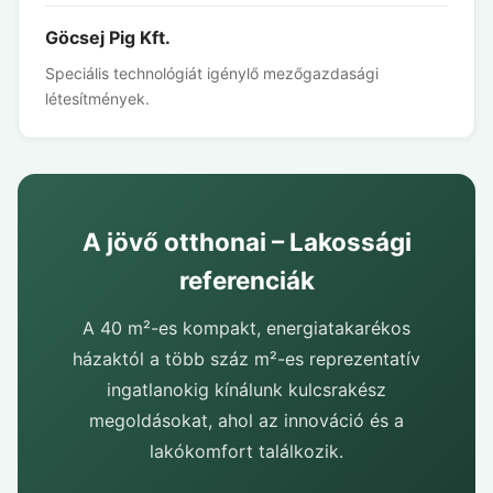
Göcsej Pig Kft.
Speciális technológiát igénylő mezőgazdasági
létesítmények.
A jövő otthonai – Lakossági
referenciák
A 40 m²-es kompakt, energiatakarékos
házaktól a több száz m²-es reprezentatív
ingatlanokig kínálunk kulcsrakész
megoldásokat, ahol az innováció és a
lakókomfort találkozik.