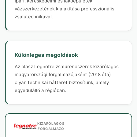
Ipari, kereskedelmi és lakóépületek
vázszerkezetének kialakítása professzionális
zsalutechnikával.
Különleges megoldások
Az olasz Legnotre zsalurendszerek kizárólagos
magyarországi forgalmazójaként (2018 óta)
olyan technikai hátteret biztosítunk, amely
egyedülálló a régióban.
KIZÁRÓLAGOS
FORGALMAZÓ