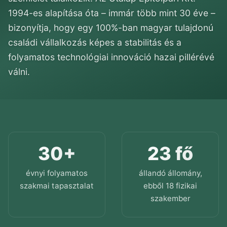
1994-es alapítása óta – immár több mint 30 éve –
BLOG
bizonyítja, hogy egy 100%-ban magyar tulajdonú
családi vállalkozás képes a stabilitás és a
folyamatos technológiai innováció hazai pillérévé
válni.
30+
23 fő
évnyi folyamatos
állandó állomány,
szakmai tapasztalat
ebből 18 fizikai
szakember