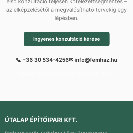
első konzultáció teljesen kötelezettségmentes –
az elképzelésétől a megvalósítható tervekig egy
lépésben.
Ingyenes konzultáció kérése
📞 +36 30 534-4256
✉ info@femhaz.hu
www.utalap.hu
|
www.femhaz.hu
|
www.legnotre.hu
ÚTALAP ÉPÍTŐIPARI KFT.