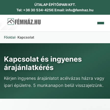
ÚTALAP ÉPÍTŐIPARI KFT.
Tel: +36 30 534-4256
|
Email: info@femhaz.hu
Főoldal
Kapcsolat
RÓLUNK
CSALÁDI HÁZAK
Kapcsolat és ingyenes
árajánlatkérés
IPARI ÉPÜLETEK
Kérjen ingyenes árajánlatot acélvázas házra vagy
DOKUMENTUMOK
ipari épületre. 5 munkanapon belül visszajelzünk.
GALÉRIA
KAPCSOLAT