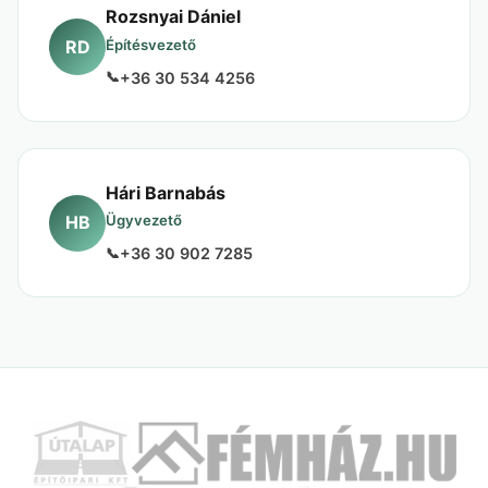
Rozsnyai Dániel
RD
Építésvezető
+36 30 534 4256
Hári Barnabás
HB
Ügyvezető
+36 30 902 7285