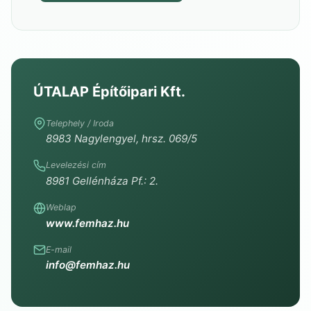
ÚTALAP Építőipari Kft.
Telephely / Iroda
8983 Nagylengyel, hrsz. 069/5
Levelezési cím
8981 Gellénháza Pf.: 2.
Weblap
www.femhaz.hu
E-mail
info@femhaz.hu