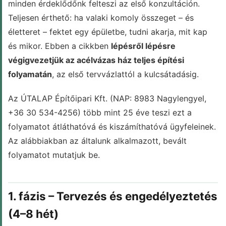
minden érdeklődőnk felteszi az első konzultáción.
Teljesen érthető: ha valaki komoly összeget – és
életteret – fektet egy épületbe, tudni akarja, mit kap
és mikor. Ebben a cikkben
lépésről lépésre
végigvezetjük az acélvázas ház teljes építési
folyamatán
, az első tervvázlattól a kulcsátadásig.
Az ÚTALAP Építőipari Kft. (NAP: 8983 Nagylengyel,
+36 30 534-4256) több mint 25 éve teszi ezt a
folyamatot átláthatóvá és kiszámíthatóvá ügyfeleinek.
Az alábbiakban az általunk alkalmazott, bevált
folyamatot mutatjuk be.
1. fázis – Tervezés és engedélyeztetés
(4–8 hét)