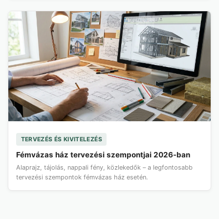
TERVEZÉS ÉS KIVITELEZÉS
Fémvázas ház tervezési szempontjai 2026-ban
Alaprajz, tájolás, nappali fény, közlekedők – a legfontosabb
tervezési szempontok fémvázas ház esetén.