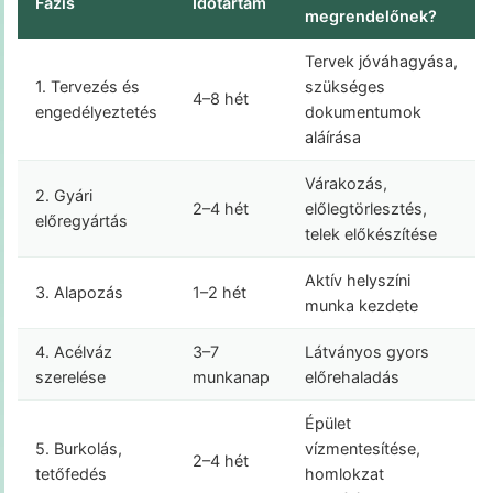
Fázis
Időtartam
megrendelőnek?
Tervek jóváhagyása,
1. Tervezés és
szükséges
4–8 hét
engedélyeztetés
dokumentumok
aláírása
Várakozás,
2. Gyári
2–4 hét
előlegtörlesztés,
előregyártás
telek előkészítése
Aktív helyszíni
3. Alapozás
1–2 hét
munka kezdete
4. Acélváz
3–7
Látványos gyors
szerelése
munkanap
előrehaladás
Épület
5. Burkolás,
vízmentesítése,
2–4 hét
tetőfedés
homlokzat