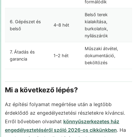
formálódik
Belső terek
6. Gépészet és
kialakítása,
4–8 hét
belső
burkolatok,
nyílászárók
Műszaki átvétel,
7. Átadás és
1–2 hét
dokumentáció,
garancia
beköltözés
Mi a következő lépés?
Az építési folyamat megértése után a legtöbb
érdeklődő az engedélyeztetési részletekre kíváncsi.
Erről bővebben olvashat
könnyűszerkezetes ház
engedélyeztetéséről szóló 2026-os cikkünkben
. Ha