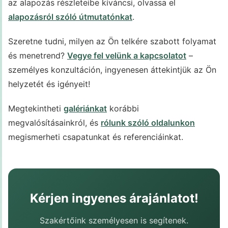
az alapozás részleteibe kíváncsi, olvassa el
alapozásról szóló útmutatónkat
.
Szeretne tudni, milyen az Ön telkére szabott folyamat
és menetrend?
Vegye fel velünk a kapcsolatot
–
személyes konzultáción, ingyenesen áttekintjük az Ön
helyzetét és igényeit!
Megtekintheti
galériánkat
korábbi
megvalósításainkról, és
rólunk szóló oldalunkon
megismerheti csapatunkat és referenciáinkat.
Kérjen ingyenes árajánlatot!
Szakértőink személyesen is segítenek.