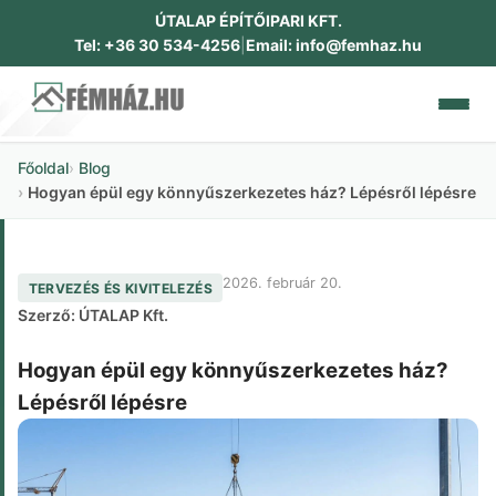
ÚTALAP ÉPÍTŐIPARI KFT.
Tel: +36 30 534-4256
|
Email: info@femhaz.hu
Főoldal
Blog
RÓLUNK
Hogyan épül egy könnyűszerkezetes ház? Lépésről lépésre
CSALÁDI HÁZAK
2026. február 20.
TERVEZÉS ÉS KIVITELEZÉS
IPARI ÉPÜLETEK
Szerző: ÚTALAP Kft.
DOKUMENTUMOK
Hogyan épül egy könnyűszerkezetes ház?
Lépésről lépésre
GALÉRIA
KAPCSOLAT