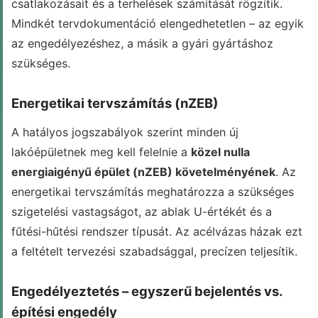
csatlakozásait és a terhelések számítását rögzítik.
Mindkét tervdokumentáció elengedhetetlen – az egyik
az engedélyezéshez, a másik a gyári gyártáshoz
szükséges.
Energetikai tervszámítás (nZEB)
A hatályos jogszabályok szerint minden új
lakóépületnek meg kell felelnie a
közel nulla
energiaigényű épület (nZEB) követelményének
. Az
energetikai tervszámítás meghatározza a szükséges
szigetelési vastagságot, az ablak U-értékét és a
fűtési-hűtési rendszer típusát. Az acélvázas házak ezt
a feltételt tervezési szabadsággal, precízen teljesítik.
Engedélyeztetés – egyszerű bejelentés vs.
építési engedély