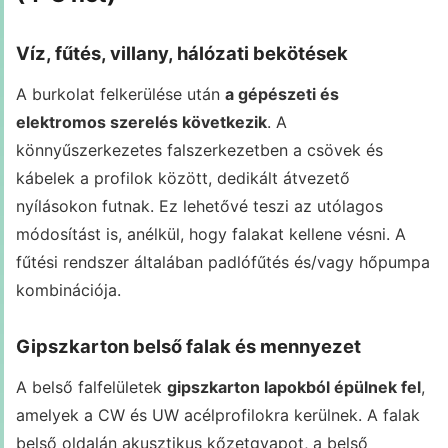
Víz, fűtés, villany, hálózati bekötések
A burkolat felkerülése után
a gépészeti és
elektromos szerelés következik
. A
könnyűszerkezetes falszerkezetben a csövek és
kábelek a profilok között, dedikált átvezető
nyílásokon futnak. Ez lehetővé teszi az utólagos
módosítást is, anélkül, hogy falakat kellene vésni. A
fűtési rendszer általában padlófűtés és/vagy hőpumpa
kombinációja.
Gipszkarton belső falak és mennyezet
A belső falfelületek
gipszkarton lapokból épülnek fel
,
amelyek a CW és UW acélprofilokra kerülnek. A falak
belső oldalán akusztikus kőzetgyapot, a belső