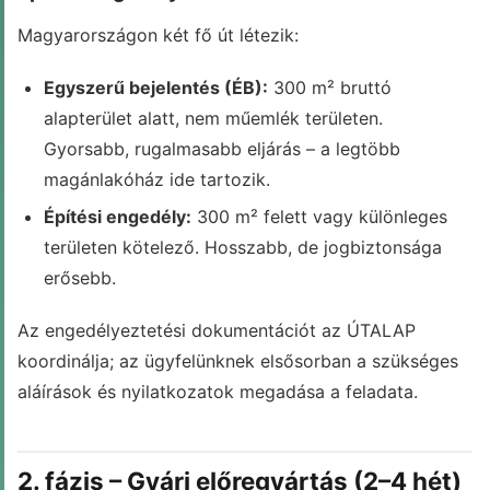
Magyarországon két fő út létezik:
Egyszerű bejelentés (ÉB):
300 m² bruttó
alapterület alatt, nem műemlék területen.
Gyorsabb, rugalmasabb eljárás – a legtöbb
magánlakóház ide tartozik.
Építési engedély:
300 m² felett vagy különleges
területen kötelező. Hosszabb, de jogbiztonsága
erősebb.
Az engedélyeztetési dokumentációt az ÚTALAP
koordinálja; az ügyfelünknek elsősorban a szükséges
aláírások és nyilatkozatok megadása a feladata.
2. fázis – Gyári előregyártás (2–4 hét)