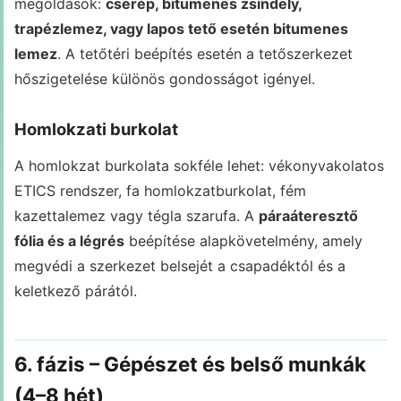
megoldások:
cserép, bitumenes zsindely,
trapézlemez, vagy lapos tető esetén bitumenes
lemez
. A tetőtéri beépítés esetén a tetőszerkezet
hőszigetelése különös gondosságot igényel.
Homlokzati burkolat
A homlokzat burkolata sokféle lehet: vékonyvakolatos
ETICS rendszer, fa homlokzatburkolat, fém
kazettalemez vagy tégla szarufa. A
páraáteresztő
fólia és a légrés
beépítése alapkövetelmény, amely
megvédi a szerkezet belsejét a csapadéktól és a
keletkező párától.
6. fázis – Gépészet és belső munkák
(4–8 hét)