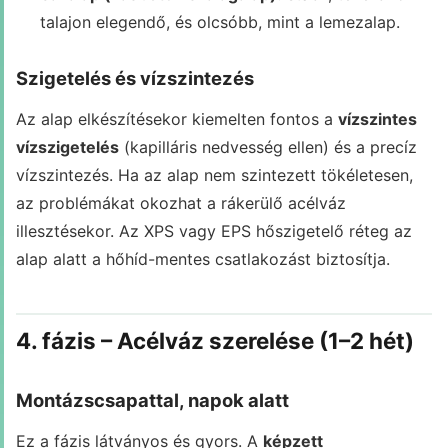
talajon elegendő, és olcsóbb, mint a lemezalap.
Szigetelés és vízszintezés
Az alap elkészítésekor kiemelten fontos a
vízszintes
vízszigetelés
(kapilláris nedvesség ellen) és a precíz
vízszintezés. Ha az alap nem szintezett tökéletesen,
az problémákat okozhat a rákerülő acélváz
illesztésekor. Az XPS vagy EPS hőszigetelő réteg az
alap alatt a hőhíd-mentes csatlakozást biztosítja.
4. fázis – Acélváz szerelése (1–2 hét)
Montázscsapattal, napok alatt
Ez a fázis látványos és gyors. A
képzett