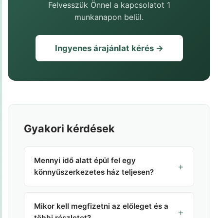
Felvesszük Önnel a kapcsolatot 1
munkanapon belül.
Ingyenes árajánlat kérés →
Gyakori kérdések
Mennyi idő alatt épül fel egy
+
könnyűszerkezetes ház teljesen?
Egy teljes folyamat – a tervezéstől a
kulcsátadásig – jellemzően 3–6 hónapot vesz
Mikor kell megfizetni az előleget és a
+
igénybe. Ez magában foglalja a tervezési-
többi részletet?