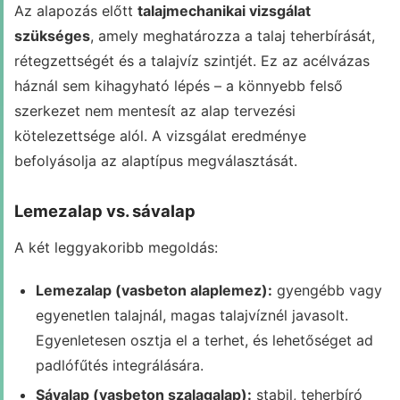
Az alapozás előtt
talajmechanikai vizsgálat
szükséges
, amely meghatározza a talaj teherbírását,
rétegzettségét és a talajvíz szintjét. Ez az acélvázas
háznál sem kihagyható lépés – a könnyebb felső
szerkezet nem mentesít az alap tervezési
kötelezettsége alól. A vizsgálat eredménye
befolyásolja az alaptípus megválasztását.
Lemezalap vs. sávalap
A két leggyakoribb megoldás:
Lemezalap (vasbeton alaplemez):
gyengébb vagy
egyenetlen talajnál, magas talajvíznél javasolt.
Egyenletesen osztja el a terhet, és lehetőséget ad
padlófűtés integrálására.
Sávalap (vasbeton szalagalap):
stabil, teherbíró