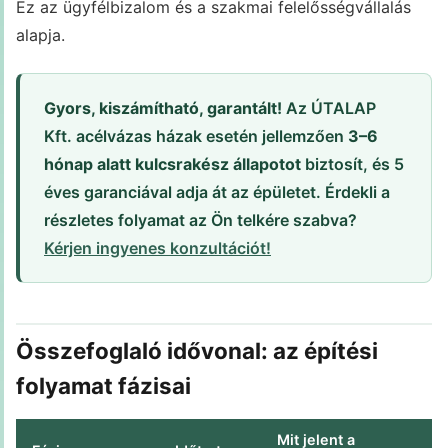
Ez az ügyfélbizalom és a szakmai felelősségvállalás
alapja.
Gyors, kiszámítható, garantált!
Az ÚTALAP
Kft. acélvázas házak esetén jellemzően
3–6
hónap alatt kulcsrakész állapotot
biztosít, és 5
éves garanciával adja át az épületet. Érdekli a
részletes folyamat az Ön telkére szabva?
Kérjen ingyenes konzultációt!
Összefoglaló idővonal: az építési
folyamat fázisai
Mit jelent a