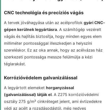
CNC technológia és precíziós vágás
A tervek jóváhagyása után az acélprofilok
gyári CNC-
gépen kerülnek legyártásra
. A számítógép vezérelt
vágás és hajlítás biztosítja, hogy minden egyes elem
milliméter pontossággal illeszkedjen a helyszíni
szereléskor. Ez az oka annak, hogy az acélvázas ház
szerkezeti pontossága messze felülmúlja a kézi
téglarakást.
Korrózióvédelem galvanizálással
A legyártott elemeket
horganyzással
(galvanizálással) látják el
. A Z275 korrózióvédelmi
osztály 275 g/m² cinkréteget jelent, ami évtizedekre
védi az acélt a rozsdásodástól, még nedves