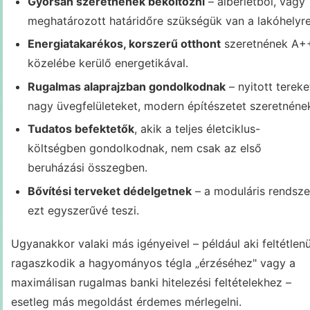
Gyorsan szeretnének beköltözni
– albérletből, vagy
meghatározott határidőre szükségük van a lakóhelyre
Energiatakarékos, korszerű otthont
szeretnének A+
közelébe kerülő energetikával.
Rugalmas alaprajzban gondolkodnak
– nyitott tereke
nagy üvegfelületeket, modern építészetet szeretnéne
Tudatos befektetők
, akik a teljes életciklus-
költségben gondolkodnak, nem csak az első
beruházási összegben.
Bővítési terveket dédelgetnek
– a moduláris rendsze
ezt egyszerűvé teszi.
Ugyanakkor valaki más igényeivel – például aki feltétlenü
ragaszkodik a hagyományos tégla „érzéséhez" vagy a
maximálisan rugalmas banki hitelezési feltételekhez –
esetleg más megoldást érdemes mérlegelni.