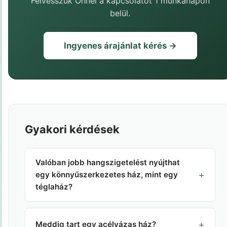
Felvesszük Önnel a kapcsolatot 1 munkanapon
belül.
Ingyenes árajánlat kérés →
Gyakori kérdések
Valóban jobb hangszigetelést nyújthat
+
egy könnyűszerkezetes ház, mint egy
téglaház?
Igen, megfelelő rétegrenddel és akusztikai
tervezéssel egy könnyűszerkezetes ház
+
Meddig tart egy acélvázas ház?