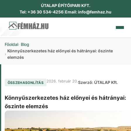
ÚTALAP ÉPÍTŐIPARI KFT.
Tel: +36 30 534-4256
|
Email: info@femhaz.hu
Főoldal
Blog
RÓLUNK
Könnyűszerkezetes ház előnyei és hátrányai: őszinte
elemzés
CSALÁDI HÁZAK
IPARI ÉPÜLETEK
2026. február 20.
Szerző: ÚTALAP Kft.
ÖSSZEHASONLÍTÁS
DOKUMENTUMOK
Könnyűszerkezetes ház előnyei és hátrányai:
őszinte elemzés
GALÉRIA
KAPCSOLAT