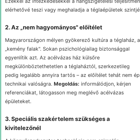
Ezekkel az intézkedésekkel a hangszigetelési teljesítmé
elérhetővé teszi vagy meghaladja a téglaépületek szintjé
2. Az „nem hagyományos" előítélet
Magyarországon mélyen gyökerező kultúra a téglaház, a
„kemény falak". Sokan pszichológiailag biztonsággal
egyenlítik azt. Az acélvázas ház külsőre
megkülönböztethetetlen a téglaháztól, szerkezetileg
pedig legalább annyira tartós – az előítélet tehát nem ép
technikai valóságra.
Megoldás:
informálódjon, kérjen
referenciákat, látogasson meg meglévő acélvázas
épületeket.
3. Speciális szakértelem szükséges a
kivitelezőnél