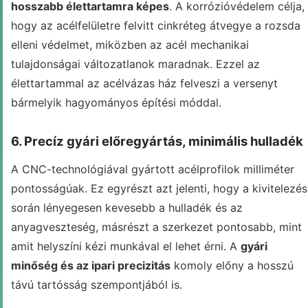
hosszabb élettartamra képes
. A korrózióvédelem célja,
hogy az acélfelületre felvitt cinkréteg átvegye a rozsda
elleni védelmet, miközben az acél mechanikai
tulajdonságai változatlanok maradnak. Ezzel az
élettartammal az acélvázas ház felveszi a versenyt
bármelyik hagyományos építési móddal.
6. Precíz gyári előregyártás, minimális hulladék
A CNC-technológiával gyártott acélprofilok milliméter
pontosságúak. Ez egyrészt azt jelenti, hogy a kivitelezés
során lényegesen kevesebb a hulladék és az
anyagveszteség, másrészt a szerkezet pontosabb, mint
amit helyszíni kézi munkával el lehet érni. A
gyári
minőség és az ipari precizitás
komoly előny a hosszú
távú tartósság szempontjából is.