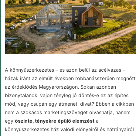
BLOG
A könnyűszerkezetes – és azon belül az acélvázas –
házak iránt az elmúlt években robbanásszerűen megnőtt
az érdeklődés Magyarországon. Sokan azonban
bizonytalanok: vajon tényleg jó döntés-e ez az építési
mód, vagy csupán egy átmeneti divat? Ebben a cikkben
nem a szokásos marketingszöveget olvashatja, hanem
egy
őszinte, tényekre épülő elemzést
a
könnyűszerkezetes ház valódi előnyeiről és hátrányairól