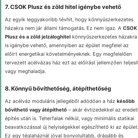
7. CSOK Plusz és zöld hitel igénybe vehető
Az egyik leggyakoribb tévhit, hogy könnyűszerkezetes
házakra nem jár állami támogatás. Ez nem igaz. A
CSOK
Plusz és a zöld jelzáloghitel
könnyűszerkezetes házakra
is igénybe vehető, amennyiben az épület megfelel az
előírt energetikai követelményeknek. Egy megfelelően
tervezett acélvázas ház ezt az előírást jellemzően teljesít
vagy meghaladja.
8. Könnyű bővíthetőség, átépíthetőség
Az acélváz moduláris jellegéből adódóan a ház
később
bővíthető vagy átépíthető
– akár évtizedekkel az eredet
építés után is. Teherfalak nélkül, vagy minimális statikai
beavatkozással új helyiségekkel egészíthető ki az épület
Ez egy téglaháznál jóval bonyolultabb, drágább és