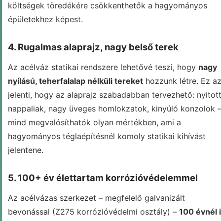
költségek töredékére csökkenthetők a hagyományos
épületekhez képest.
4. Rugalmas alaprajz, nagy belső terek
Az acélváz statikai rendszere lehetővé teszi, hogy
nagy
nyílású, teherfalalap nélküli tereket
hozzunk létre. Ez az
jelenti, hogy az alaprajz szabadabban tervezhető: nyitot
nappaliak, nagy üveges homlokzatok, kinyúló konzolok 
mind megvalósíthatók olyan mértékben, ami a
hagyományos téglaépítésnél komoly statikai kihívást
jelentene.
5. 100+ év élettartam korrózióvédelemmel
Az acélvázas szerkezet – megfelelő galvanizált
bevonással (Z275 korrózióvédelmi osztály) –
100 évnél 