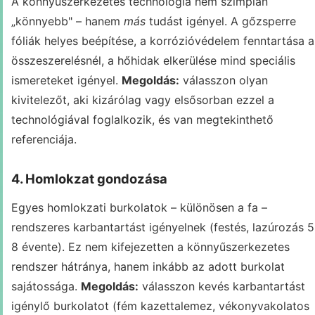
A könnyűszerkezetes technológia nem szimplán
„könnyebb" – hanem
más
tudást igényel. A gőzsperre
fóliák helyes beépítése, a korrózióvédelem fenntartása 
összeszerelésnél, a hőhidak elkerülése mind speciális
ismereteket igényel.
Megoldás:
válasszon olyan
kivitelezőt, aki kizárólag vagy elsősorban ezzel a
technológiával foglalkozik, és van megtekinthető
referenciája.
4. Homlokzat gondozása
Egyes homlokzati burkolatok – különösen a fa –
rendszeres karbantartást igényelnek (festés, lazúrozás 5
8 évente). Ez nem kifejezetten a könnyűszerkezetes
rendszer hátránya, hanem inkább az adott burkolat
sajátossága.
Megoldás:
válasszon kevés karbantartást
igénylő burkolatot (fém kazettalemez, vékonyvakolatos