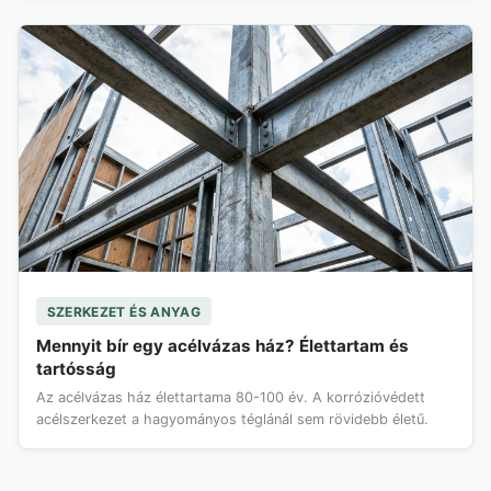
SZERKEZET ÉS ANYAG
Mennyit bír egy acélvázas ház? Élettartam és
tartósság
Az acélvázas ház élettartama 80-100 év. A korrózióvédett
acélszerkezet a hagyományos téglánál sem rövidebb életű.