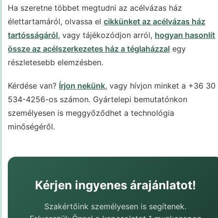
Ha szeretne többet megtudni az acélvázas ház
élettartamáról, olvassa el
cikkünket az acélvázas ház
tartósságáról
, vagy tájékozódjon arról,
hogyan hasonlít
össze az acélszerkezetes ház a téglaházzal
egy
részletesebb elemzésben.
Kérdése van?
Írjon nekünk
, vagy hívjon minket a +36 30
534-4256-os számon. Gyártelepi bemutatónkon
személyesen is meggyőződhet a technológia
minőségéről.
Kérjen ingyenes árajánlatot!
Szakértőink személyesen is segítenek.