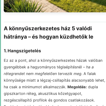
A könnyűszerkezetes ház 5 valódi
hátránya – és hogyan küzdhetők le
1. Hangszigetelés
Ez az a pont, ahol a könnyűszerkezetes házak valóban
gyengébbek a hagyományos téglaépítésnél –
ha a
rétegrendet nem megfelelően tervezik meg
. A falak
könnyűsége miatt a légzaj-csillapítás alacsonyabb lehet,
ha csak a minimumot alkalmazzák.
Megoldás:
dupla
gipszkarton réteg, akusztikus kőzetgyapot,
rezgéscsillapító profilok és gondos csatlakozások.