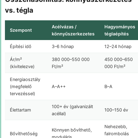
vs. tégla
Acélvázas /
Hagyományos
Szempont
könnyűszerkezetes
téglaépítés
Építési idő
3–6 hónap
12–24 hónap
Ár/m²
380 000–550 000
450 000–650
(kivitelezve)
Ft/m²
000 Ft/m²
Energiaosztály
(megfelelő
A–A++
B–A
tervezéssel)
100+ év (galvanizált
Élettartam
100–150 év
acéllal)
Nehezebb,
Könnyen bővíthető,
Bővíthetőség
falrombolás
moduláris