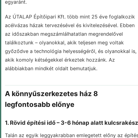
egyaránt.
Az ÚTALAP Építőipari Kft. több mint 25 éve foglalkozik
acélvázas házak tervezésével és kivitelezésével. Ebben
az időszakban megszámlálhatatlan megrendelővel
találkoztunk – olyanokkal, akik teljesen meg voltak
győződve a technológia helyességéről, és olyanokkal is,
akik komoly kétségekkel érkeztek hozzánk. Az
alábbiakban mindkét oldalt bemutatjuk.
A könnyűszerkezetes ház 8
legfontosabb előnye
1. Rövid építési idő – 3-6 hónap alatt kulcsrakés
Talán az egyik leggyakrabban emlegetett előny az építés