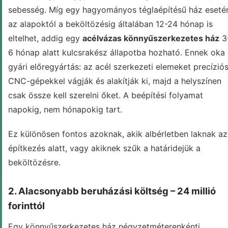
sebesség. Míg egy hagyományos téglaépítésű ház eseté
az alapoktól a beköltözésig általában 12-24 hónap is
eltelhet, addig egy
acélvázas könnyűszerkezetes ház
3
6 hónap alatt kulcsrakész állapotba hozható. Ennek oka
gyári előregyártás: az acél szerkezeti elemeket precízió
CNC-gépekkel vágják és alakítják ki, majd a helyszínen
csak össze kell szerelni őket. A beépítési folyamat
napokig, nem hónapokig tart.
Ez különösen fontos azoknak, akik albérletben laknak az
építkezés alatt, vagy akiknek szűk a határidejük a
beköltözésre.
2. Alacsonyabb beruházási költség – 24 millió
forinttól
Egy könnyűszerkezetes ház négyzetméterenkénti