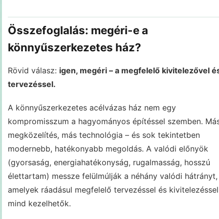
Összefoglalás: megéri-e a
könnyűszerkezetes ház?
Rövid válasz:
igen, megéri – a megfelelő kivitelezővel é
tervezéssel.
A könnyűszerkezetes acélvázas ház nem egy
kompromisszum a hagyományos építéssel szemben. Má
megközelítés, más technológia – és sok tekintetben
modernebb, hatékonyabb megoldás. A valódi előnyök
(gyorsaság, energiahatékonyság, rugalmasság, hosszú
élettartam) messze felülmúlják a néhány valódi hátrányt,
amelyek ráadásul megfelelő tervezéssel és kivitelezéssel
mind kezelhetők.