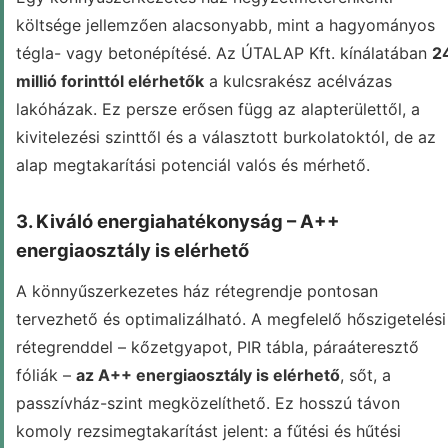
költsége jellemzően alacsonyabb, mint a hagyományos
tégla- vagy betonépítésé. Az ÚTALAP Kft. kínálatában
2
millió forinttól elérhetők
a kulcsrakész acélvázas
lakóházak. Ez persze erősen függ az alapterülettől, a
kivitelezési szinttől és a választott burkolatoktól, de az
alap megtakarítási potenciál valós és mérhető.
3. Kiváló energiahatékonyság – A++
energiaosztály is elérhető
A könnyűszerkezetes ház rétegrendje pontosan
tervezhető és optimalizálható. A megfelelő hőszigetelési
rétegrenddel – kőzetgyapot, PIR tábla, páraáteresztő
fóliák –
az A++ energiaosztály is elérhető
, sőt, a
passzívház-szint megközelíthető. Ez hosszú távon
komoly rezsimegtakarítást jelent: a fűtési és hűtési