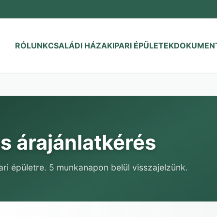
RÓLUNK
CSALÁDI HÁZAK
IPARI ÉPÜLETEK
DOKUMEN
s árajánlatkérés
ari épületre. 5 munkanapon belül visszajelzünk.