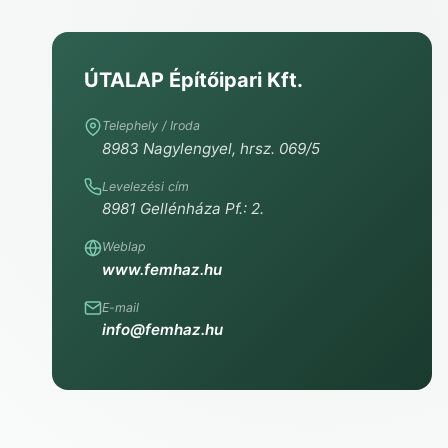
ÚTALAP Építőipari Kft.
Telephely / Iroda
8983 Nagylengyel, hrsz. 069/5
Levelezési cím
8981 Gellénháza Pf.: 2.
Weblap
www.femhaz.hu
E-mail
info@femhaz.hu