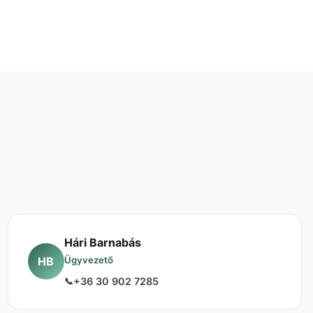
Hári Barnabás
HB
Ügyvezető
+36 30 902 7285