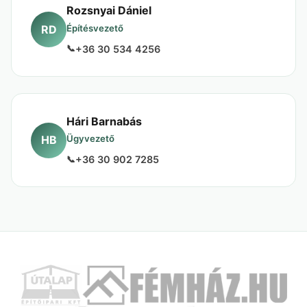
Rozsnyai Dániel
RD
Építésvezető
+36 30 534 4256
Hári Barnabás
HB
Ügyvezető
+36 30 902 7285