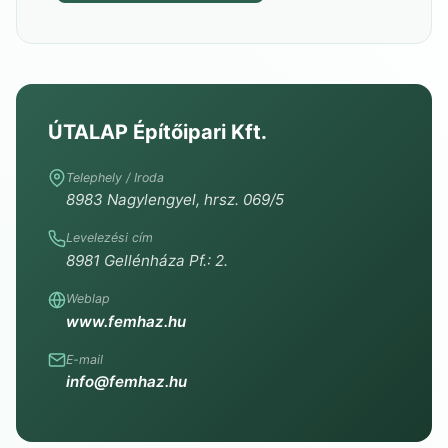
ÚTALAP Építőipari Kft.
Telephely / Iroda
8983 Nagylengyel, hrsz. 069/5
Levelezési cím
8981 Gellénháza Pf.: 2.
Weblap
www.femhaz.hu
E-mail
info@femhaz.hu