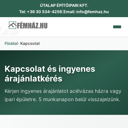
ÚTALAP ÉPÍTŐIPARI KFT.
Tel: +36 30 534-4256
|
Email: info@femhaz.hu
Főoldal
Kapcsolat
RÓLUNK
CSALÁDI HÁZAK
Kapcsolat és ingyenes
árajánlatkérés
IPARI ÉPÜLETEK
Kérjen ingyenes árajánlatot acélvázas házra vagy
DOKUMENTUMOK
ipari épületre. 5 munkanapon belül visszajelzünk.
GALÉRIA
KAPCSOLAT