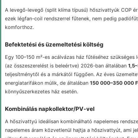
A levegő-levegő (split klíma típusú) hőszivattyúk COP 
ezek légfan-coil rendszerrel fűtenek, nem pedig padlófűt
komforthoz.
Befektetési és üzemeltetési költség
Egy 100–150 m²-es acálvázas ház fűtéséhez szükséges l
(az összeszerelést is beleértve) 2026-ban általában
1,5–
teljesítménytől és a márkától függően. Az éves üzemelte
energiatarifákon múlik, de általában
150 000–350 000 F
könnyűszerkezetes ház esetén.
Kombinálás napkollektor/PV-vel
A hőszivattyú ideálisan kombinálható napelemes rendszer
napelemes áram közvetlenül hajtja a hőszivattyút, ami je