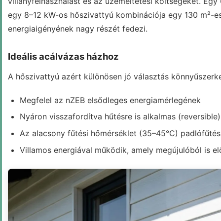
villanyfelhasználást és az üzemeltetési költségeket. E
egy 8–12 kW-os hőszivattyú kombinációja egy 130 m²-es
energiaigényének nagy részét fedezi.
Ideális acálvázas házhoz
A hőszivattyú azért különösen jó választás könnyűszerk
Megfelel az nZEB elsődleges energiamérlegének
Nyáron visszafordítva hűtésre is alkalmas (reversible)
Az alacsony fűtési hőmérséklet (35–45°C) padlófűtéss
Villamos energiával működik, amely megújulóból is elő