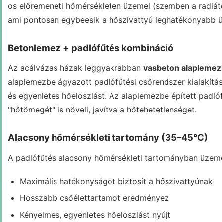
os előremeneti hőmérsékleten üzemel (szemben a radiát
ami pontosan egybeesik a hőszivattyú leghatékonyabb ü
Betonlemez + padlófűtés kombináció
Az acálvázas házak leggyakrabban
vasbeton alaplemez
alaplemezbe ágyazott padlófűtési csőrendszer kialakításá
és egyenletes hőeloszlást. Az alaplemezbe épített padl
"hőtömegét" is növeli, javítva a hőtehetetlenséget.
Alacsony hőmérsékleti tartomány (35–45°C)
A padlófűtés alacsony hőmérsékleti tartományban üzeme
Maximális hatékonyságot biztosít a hőszivattyúnak
Hosszabb csőélettartamot eredményez
Kényelmes, egyenletes hőeloszlást nyújt