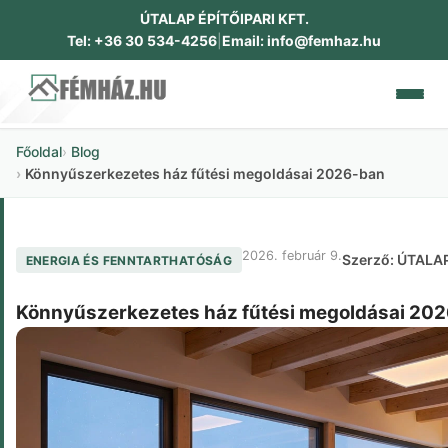
ÚTALAP ÉPÍTŐIPARI KFT.
Tel: +36 30 534-4256
|
Email: info@femhaz.hu
Főoldal
Blog
RÓLUNK
Könnyűszerkezetes ház fűtési megoldásai 2026-ban
CSALÁDI HÁZAK
2026. február 9.
Szerző: ÚTALAP
ENERGIA ÉS FENNTARTHATÓSÁG
IPARI ÉPÜLETEK
Könnyűszerkezetes ház fűtési megoldásai 20
DOKUMENTUMOK
GALÉRIA
KAPCSOLAT