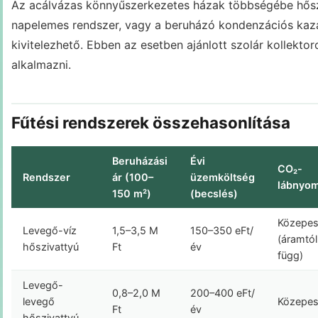
Az acálvázas könnyűszerkezetes házak többségébe hőszi
napelemes rendszer, vagy a beruházó kondenzációs kazán
kivitelezhető. Ebben az esetben ajánlott szolár kollekto
alkalmazni.
Fűtési rendszerek összehasonlítása
Beruházási
Évi
CO₂-
Rendszer
ár (100–
üzemköltség
lábnyo
150 m²)
(becslés)
Közepe
Levegő-víz
1,5–3,5 M
150–350 eFt/
(áramtól
hőszivattyú
Ft
év
függ)
Levegő-
0,8–2,0 M
200–400 eFt/
levegő
Közepe
Ft
év
hőszivattyú