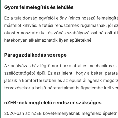
Gyors felmelegítés és lehűlés
Ez a tulajdonság egyfelől előny (nincs hosszú felmelegít
másfelől kihívás: a fűtési rendszernek rugalmasnak, jól s
okostermosztatokkal és zónás szabályozással párosítot
hatékonyan alkalmazhatók ilyen épületeknél.
Páragazdálkodás szerepe
Az acálvázas ház légtömör burkolattal és mechanikus sz
szellőztetőgép) épül. Ez azt jelenti, hogy a beltéri pára
játszik a komfortérzetben és az épület állagának megőrz
tervezésekor a belső páratartalmat is figyelembe kell ven
nZEB-nek megfelelő rendszer szükséges
2026-ban az nZEB követelményeknek megfelelő épületnél 