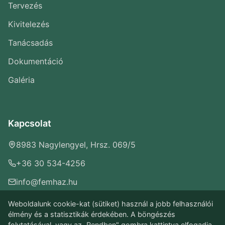
Tervezés
Kivitelezés
Tanácsadás
Dokumentáció
Galéria
Kapcsolat
8983 Nagylengyel, Hrsz. 069/5
+36 30 534-4256
info@femhaz.hu
Weboldalunk cookie-kat (sütiket) használ a jobb felhasználói
élmény és a statisztikák érdekében. A böngészés
folytatásával, vagy az „Rendben" gombra kattintva elfogadja