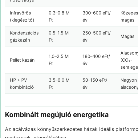
Infravörös
0,3–0,8 M
300–600 eFt/
Közepes
(kiegészítő)
Ft
év
magas
Kondenzációs
0,5–1,5 M
250–500 eFt/
Magas
gázkazán
Ft
év
Alacson
1,0–2,5 M
180–400 eFt/
Pellet kazán
(CO₂-
Ft
év
semlege
HP + PV
3,5–6,0 M
50–150 eFt/
Nagyon
kombináció
Ft
év
alacson
Kombinált megújuló energetika
Az acálvázas könnyűszerkezetes házak ideális platformo
rendszerek integrálásához.