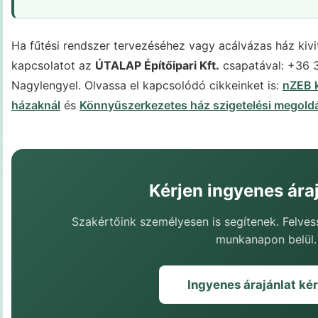
Ha fűtési rendszer tervezéséhez vagy acálvázas ház kivit
kapcsolatot az
ÚTALAP Építőipari Kft.
csapatával: +36 
Nagylengyel. Olvassa el kapcsolódó cikkeinket is:
nZEB 
házaknál
és
Könnyűszerkezetes ház szigetelési megold
Kérjen ingyenes áraj
Szakértőink személyesen is segítenek. Felves
munkanapon belül.
Ingyenes árajánlat ké