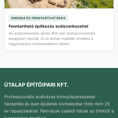
ENERGIA ÉS FENNTARTHATÓSÁG
Fenntartható építkezés acélszerkezettel
Az acélszerkezetes építés 90%-ban újrahasznosítható
anyagokat használ, és az építési hulladék töredéke a
hagyományos módszerekéhez képest.
ÚTALAP ÉPÍTŐIPARI KFT.
Professzionális acélvázas könnyűszerkezetes
házépítés és ipari épületek kivitelezése több mint 25
év tapasztalattal. Fémvázas családi házak az ötlettől a
kulcsrakész átadásig.