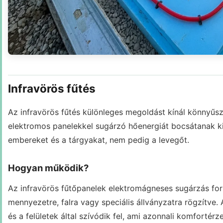
Infravörös fűtés
Az infravörös fűtés különleges megoldást kínál könnyűs
elektromos panelekkel sugárzó hőenergiát bocsátanak ki
embereket és a tárgyakat, nem pedig a levegőt.
Hogyan működik?
Az infravörös fűtőpanelek elektromágneses sugárzás for
mennyezetre, falra vagy speciális állványzatra rögzítve
és a felületek által szívódik fel, ami azonnali komfortérz