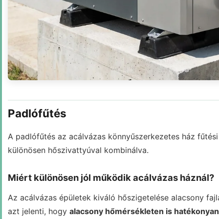
Padlófűtés
A padlófűtés az acálvázas könnyűszerkezetes ház fűtési
különösen hőszivattyúval kombinálva.
Miért különösen jól működik acálvázas háznál?
Az acálvázas épületek kiváló hőszigetelése alacsony fa
azt jelenti, hogy
alacsony hőmérsékleten is hatékonyan