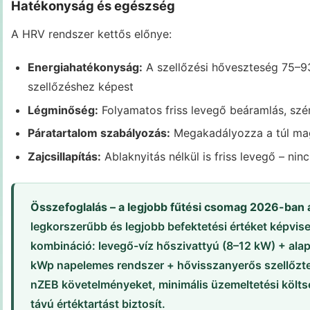
Hatékonyság és egészség
A HRV rendszer kettős előnye:
Energiahatékonyság:
A szellőzési hőveszteség 75–9
szellőzéshez képest
Légminőség:
Folyamatos friss levegő beáramlás, szén-
Páratartalom szabályozás:
Megakadályozza a túl mag
Zajcsillapítás:
Ablaknyitás nélkül is friss levegő – ninc
Összefoglalás – a legjobb fűtési csomag 2026-ban 
legkorszerűbb és legjobb befektetési értéket képvi
kombináció: levegő-víz hőszivattyú (8–12 kW) + alap
kWp napelemes rendszer + hővisszanyerős szellőztet
nZEB követelményeket, minimális üzemeltetési költ
távú értéktartást biztosít.