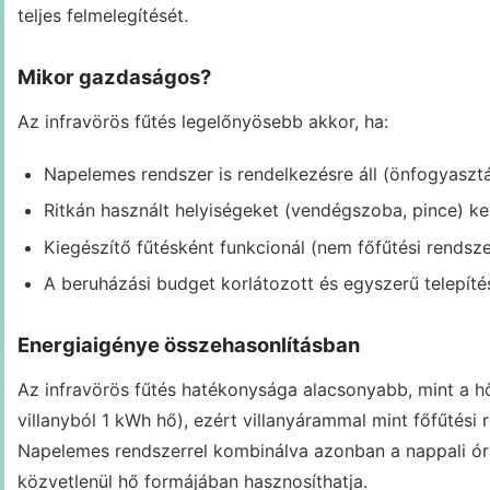
teljes felmelegítését.
Mikor gazdaságos?
Az infravörös fűtés legelőnyösebb akkor, ha:
Napelemes rendszer is rendelkezésre áll (önfogyasz
Ritkán használt helyiségeket (vendégszoba, pince) kel
Kiegészítő fűtésként funkcionál (nem főfűtési rendsz
A beruházási budget korlátozott és egyszerű telepít
Energiaigénye összehasonlításban
Az infravörös fűtés hatékonysága alacsonyabb, mint a h
villanyból 1 kWh hő), ezért villanyárammal mint főfűtési
Napelemes rendszerrel kombinálva azonban a nappali ór
közvetlenül hő formájában hasznosíthatja.