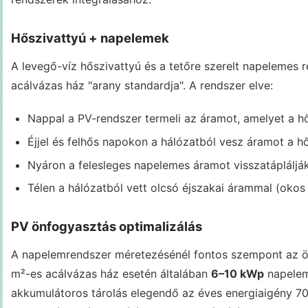
Hőszivattyú + napelemek
A levegő-víz hőszivattyú és a tetőre szerelt napelemes
acálvázas ház "arany standardja". A rendszer elve:
Nappal a PV-rendszer termeli az áramot, amelyet a hő
Éjjel és felhős napokon a hálózatból vesz áramot a h
Nyáron a felesleges napelemes áramot visszatápláljá
Télen a hálózatból vett olcsó éjszakai árammal (okos 
PV önfogyasztás optimalizálás
A napelemrendszer méretezésénél fontos szempont az ö
m²-es acálvázas ház esetén általában
6–10 kWp
napelem
akkumulátoros tárolás elegendő az éves energiaigény 