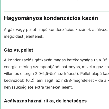
Hagyományos kondenzációs kazán
A gáz vagy pellet alapú kondenzációs kazánok acálvázas
megoldást jelentenek.
Gáz vs. pellet
A kondenzációs gázkazán magas hatékonysága (η ≈ 95–
energia-mérleg szempontjából hátrányos, mivel a gáz ene
villamos energia 2,0-2,5-öséhez képest). Pellet alapú k
kedvezőbb (0,2), ami segíti az nZEB-megfelelést – de a k
helyszükséglete extra terheket jelent.
Acálvázas háznál ritka, de lehetséges