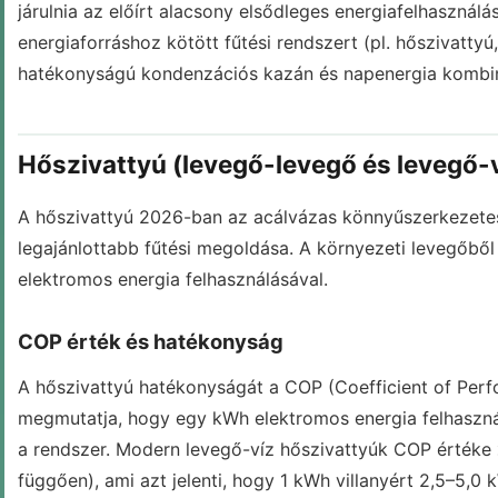
járulnia az előírt alacsony elsődleges energiafelhasznál
energiaforráshoz kötött fűtési rendszert (pl. hőszivatt
hatékonyságú kondenzációs kazán és napenergia kombinác
Hőszivattyú (levegő-levegő és levegő-v
A hőszivattyú 2026-ban az acálvázas könnyűszerkezete
legajánlottabb fűtési megoldása. A környezeti levegőbő
elektromos energia felhasználásával.
COP érték és hatékonyság
A hőszivattyú hatékonyságát a COP (Coefficient of Perfo
megmutatja, hogy egy kWh elektromos energia felhasznál
a rendszer. Modern levegő-víz hőszivattyúk COP értéke
függően), ami azt jelenti, hogy 1 kWh villanyért 2,5–5,0