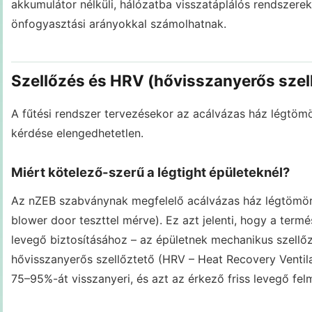
akkumulátor nélküli, hálózatba visszatáplálós rendszerek
önfogyasztási arányokkal számolhatnak.
Szellőzés és HRV (hővisszanyerős szel
A fűtési rendszer tervezésekor az acálvázas ház légtöm
kérdése elengedhetetlen.
Miért kötelező-szerű a légtight épületeknél?
Az nZEB szabványnak megfelelő acálvázas ház légtömör b
blower door teszttel mérve). Ez azt jelenti, hogy a term
levegő biztosításához – az épületnek mechanikus szellő
hővisszanyerős szellőztető (HRV – Heat Recovery Ventil
75–95%-át visszanyeri, és azt az érkező friss levegő fel