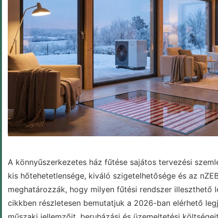
BLOG
A könnyűszerkezetes ház fűtése sajátos tervezési szemlé
kis hőtehetetlensége, kiváló szigetelhetősége és az nZ
meghatározzák, hogy milyen fűtési rendszer illeszthető 
cikkben részletesen bemutatjuk a 2026-ban elérhető leg
műszaki jellemzőit, beruházási és üzemeltetési költségei